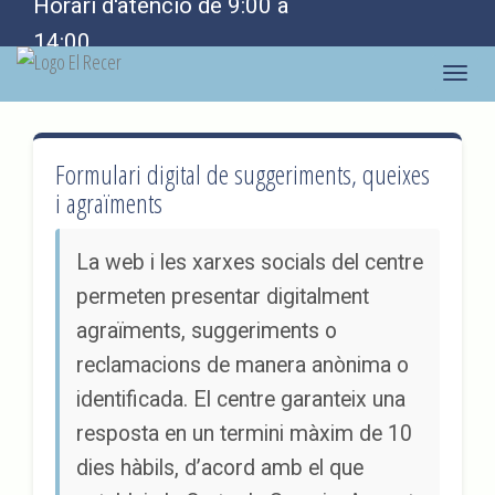
Horari d'atenció de 9:00 a
14:00
Togg
navig
Formulari digital de suggeriments, queixes
i agraïments
La web i les xarxes socials del centre
permeten presentar digitalment
agraïments, suggeriments o
reclamacions de manera anònima o
identificada. El centre garanteix una
resposta en un termini màxim de 10
dies hàbils, d’acord amb el que